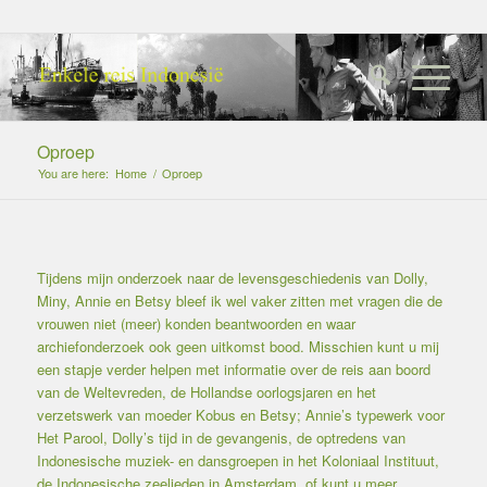
Oproep
You are here:
Home
/
Oproep
Tijdens mijn onderzoek naar de levensgeschiedenis van Dolly,
Miny, Annie en Betsy bleef ik wel vaker zitten met vragen die de
vrouwen niet (meer) konden beantwoorden en waar
archiefonderzoek ook geen uitkomst bood. Misschien kunt u mij
een stapje verder helpen met informatie over de reis aan boord
van de Weltevreden, de Hollandse oorlogsjaren en het
verzetswerk van moeder Kobus en Betsy; Annie’s typewerk voor
Het Parool, Dolly’s tijd in de gevangenis, de optredens van
Indonesische muziek- en dansgroepen in het Koloniaal Instituut,
de Indonesische zeelieden in Amsterdam, of kunt u meer