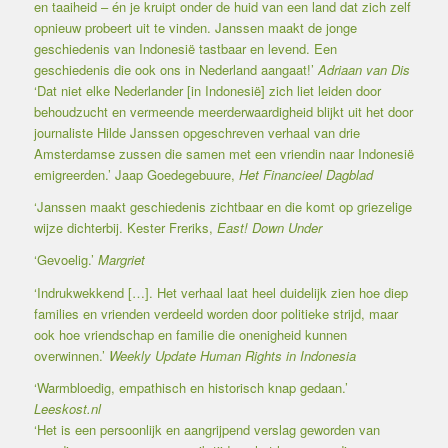
en taaiheid – én je kruipt onder de huid van een land dat zich zelf
opnieuw probeert uit te vinden. Janssen maakt de jonge
geschiedenis van Indonesië tastbaar en levend. Een
geschiedenis die ook ons in Nederland aangaat!’
Adriaan van Dis
‘Dat niet elke Nederlander [in Indonesië] zich liet leiden door
behoudzucht en vermeende meerderwaardigheid blijkt uit het door
journaliste Hilde Janssen opgeschreven verhaal van drie
Amsterdamse zussen die samen met een vriendin naar Indonesië
emigreerden.’ Jaap Goedegebuure,
Het Financieel Dagblad
‘Janssen maakt geschiedenis zichtbaar en die komt op griezelige
wijze dichterbij. Kester Freriks,
East! Down Under
‘Gevoelig.’
Margriet
‘Indrukwekkend […]. Het verhaal laat heel duidelijk zien hoe diep
families en vrienden verdeeld worden door politieke strijd, maar
ook hoe vriendschap en familie die onenigheid kunnen
overwinnen.’
Weekly Update Human Rights in Indonesia
‘Warmbloedig, empathisch en historisch knap gedaan.’
Leeskost.nl
‘Het is een persoonlijk en aangrijpend verslag geworden van