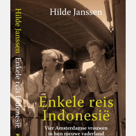
85-jarige Dolly. Haar scherpe gelaatstrekken en vooral haar
rechte neus verraden haar blanke afkomst. De reden voor mijn
bezoek is een foto uit 1947 van een paar Nederlandse vrouwen
op weg naar de Republiek. Ik wil meer weten over die twee jonge
blonde vrouwen die nieuwsgierig uit de trein hangen om over de
schouder van een soldaat het Javaanse landschap te bekijken.
Dolly herkent de vrouwen meteen: het zijn de zusjes Kobus. ‘Dit
is mijn vriendin Annie, en dat is Miny.’ Ze staan op het punt om
de grens tussen het Nederlands territorium en het Republikeins
gebied over te gaan. Dolly weet het nog precies. Zij zat ook in die
trein, net als Betsy, de oudste van de drie zusjes Kobus.
Begin twintig waren ze, toen ze in 1946 vanuit Rotterdam samen
met hun Indonesische echtgenoten naar hun nieuwe vaderland
voeren. Tegen de stroom in, want ze vielen midden in de
onafhankelijkheidsstrijd en schaarden zich aan de kant van de
Republiek, ook in de roerige tijden die volgden. Ze zijn er altijd
blijven wonen, vier Amsterdamse vrouwen met hun uitdijende
Indonesische familie in de metropool die Jakarta nu is. Enkele
reis Indonesië vertelt hun verhaal.