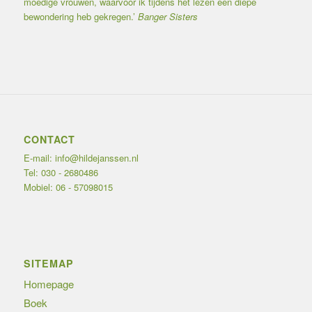
moedige vrouwen, waarvoor ik tijdens het lezen een diepe
bewondering heb gekregen.’
Banger Sisters
CONTACT
E-mail:
info@hildejanssen.nl
Tel:
030 - 2680486
Mobiel:
06 - 57098015
SITEMAP
Homepage
Boek